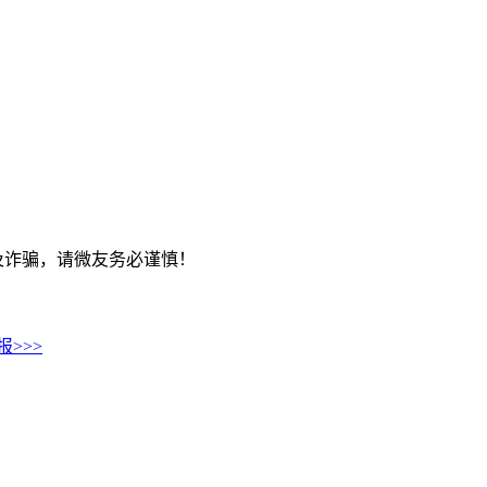
及诈骗，请微友务必谨慎！
>>>